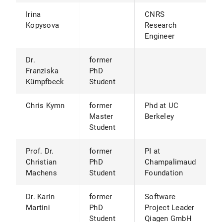
Irina
CNRS
Kopysova
Research
Engineer
Dr.
former
Franziska
PhD
Kümpfbeck
Student
Chris Kymn
former
Phd at UC
Master
Berkeley
Student
Prof. Dr.
former
PI at
Christian
PhD
Champalimaud
Machens
Student
Foundation
Dr. Karin
former
Software
Martini
PhD
Project Leader
Student
Qiagen GmbH