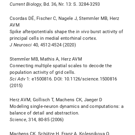
Current Biology
, Bd. 36, Nr. 13: S. 3284-3293
Csordas DÉ, Fischer C, Nagele J, Stemmler MB, Herz
AVM
Spike afterpotentials shape the
in vivo
burst activity of
principal cells in medial entorhinal cortex.
J Neurosci
40, 4512-4524 (2020)
Stemmler MB, Mathis A, Herz AVM
Connecting multiple spatial scales to decode the
population activity of grid cells.
Sci Adv
1: e1500816. DOI: 10.1126/science.1500816
(2015)
Herz AVM, Gollisch T, Machens CK, Jaeger D
Modeling single-neuron dynamics and computations: a
balance of detail and abstraction.
Science
, 314, 80-85 (2006)
Machens CK, Schütze H, Franz A, Kolesnikova O,