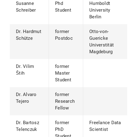
Susanne
Phd
Humboldt
Schreiber
Student
University
Berlin
Dr. Hardmut
former
Otto-von-
Schütze
Postdoc
Guericke
Universtität
Magdeburg
Dr. Vilim
former
Štih
Master
Student
Dr. Alvaro
former
Tejero
Research
Fellow
Dr. Bartosz
former
Freelance Data
Telenczuk
PhD
Scientist
Student