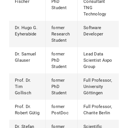
Fischer
PhD
Consultant
Student
TNG
Technology
Dr. Hugo G.
former
Software
Eyherabide
Research
Developer
Student
Dr. Samuel
former
Lead Data
Glauser
PhD
Scientist Axpo
Student
Group
Prof. Dr.
former
Full Professor,
Tim
PhD
University
Gollisch
Student
Göttingen
Prof. Dr.
former
Full Professor,
Robert Gütig
PostDoc
Charite Berlin
Dr. Stefan
former
Scientific