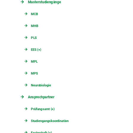
Masterstudiengänge
MCB
MHB
PLS
EES (+)
MPL
MPS
Neurobiologie
Ansprechpartner
Prüfungsamt (+)
Studiengangskoordination
Fachschaft (+)