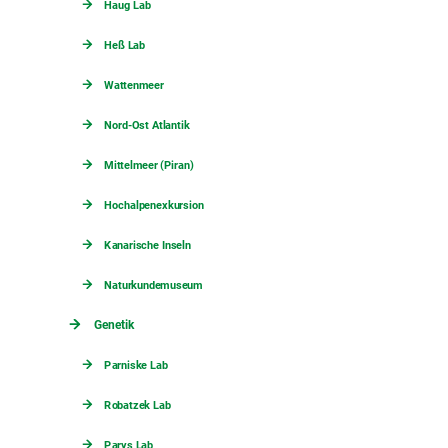
Haug Lab
Heß Lab
Wattenmeer
Nord-Ost Atlantik
Mittelmeer (Piran)
Hochalpenexkursion
Kanarische Inseln
Naturkundemuseum
Genetik
Parniske Lab
Robatzek Lab
Parys Lab