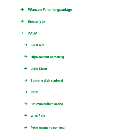
Pflanzen Forschungsanlage
Bioanalytik
CALM
For Users
High content screening
Light Sheet
Spinning disk confocal
STED
Structured illumination
Wide field
Point scanning confocal