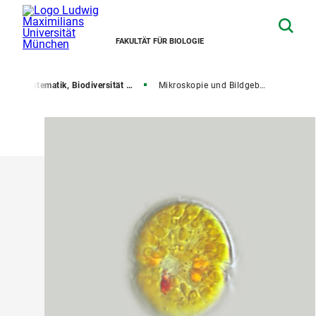
FAKULTÄT FÜR BIOLOGIE
e
Systematik, Biodiversität und Evolution der Pflanzen
Mikroskopie und Bildgebung