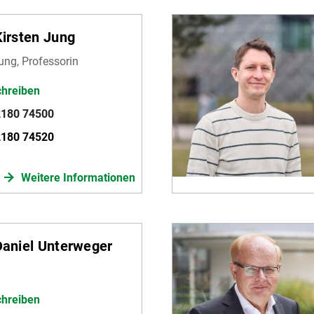
Kirsten Jung
tung, Professorin
chreiben
2180 74500
2180 74520
Weitere Informationen
 Daniel Unterweger
chreiben