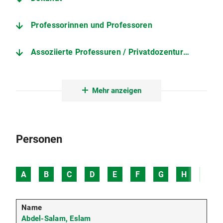
Professorinnen und Professoren
Assoziierte Professuren / Privatdozenturen
Technische und Verwaltungsstelle
Mehr anzeigen
Wissenschaftliche Mitarbeitende
Personen
A
B
C
D
E
F
G
H
I
Abdel-Salam, Eslam