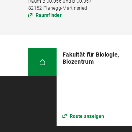
Raum B 00.056 und B 00.057
82152 Planegg-Martinsried
Raumfinder
Fakultät für Biologie,
Biozentrum
Route anzeigen