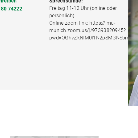
hreiben
Sprechstunde:
Freitag 11-12 Uhr (online oder
180 74222
persönlich)
Online zoom link: https://lmu-
munich.zoom.us/j/97393820945?
pwd=OGhvZkNIM0l1N2pSMGNSbmxw