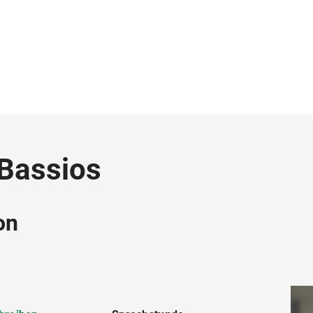
-Bassios
on