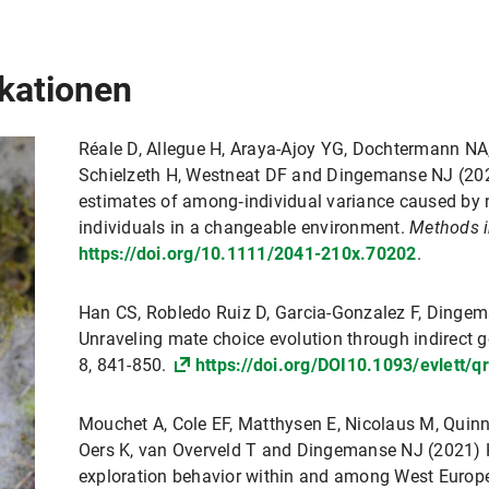
kationen
Réale D, Allegue H, Araya-Ajoy YG, Dochtermann NA
Schielzeth H, Westneat DF and Dingemanse NJ (20
estimates of among‐individual variance caused by
individuals in a changeable environment.
Methods i
https://doi.org/10.1111/2041-210x.70202
.
Han CS, Robledo Ruiz D, Garcia-Gonzalez F, Dinge
Unraveling mate choice evolution through indirect g
8, 841-850.
https://doi.org/DOI10.1093/evlett/
Mouchet A, Cole EF, Matthysen E, Nicolaus M, Quin
Oers K, van Overveld T and Dingemanse NJ (2021) 
exploration behavior within and among West Europe