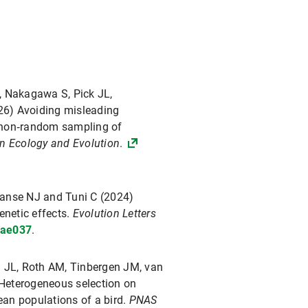
, Nakagawa S, Pick JL,
26) Avoiding misleading
 non‐random sampling of
n Ecology and Evolution
.
manse NJ and Tuni C (2024)
enetic effects.
Evolution Letters
qrae037
.
n JL, Roth AM, Tinbergen JM, van
Heterogeneous selection on
an populations of a bird.
PNAS