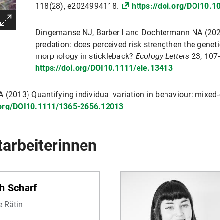
118(28), e2024994118.
https://doi.org/DOI10.
Dingemanse NJ, Barber I and Dochtermann NA (202
predation: does perceived risk strengthen the genet
morphology in stickleback?
Ecology Letters
23, 107
https://doi.org/DOI10.1111/ele.13413
2013) Quantifying individual variation in behaviour: mixed-
i.org/DOI10.1111/1365-2656.12013
tarbeiterinnen
h Scharf
 Rätin