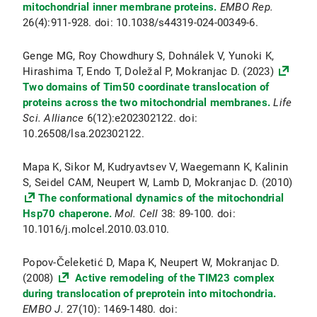
mitochondrial inner membrane proteins.
EMBO Rep.
26(4):911-928. doi: 10.1038/s44319-024-00349-6.
Genge MG, Roy Chowdhury S, Dohnálek V, Yunoki K,
Hirashima T, Endo T, Doležal P, Mokranjac D. (2023)
Two domains of Tim50 coordinate translocation of
proteins across the two mitochondrial membranes.
Life
Sci. Alliance
6(12):e202302122. doi:
10.26508/lsa.202302122.
Mapa K, Sikor M, Kudryavtsev V, Waegemann K, Kalinin
S, Seidel CAM, Neupert W, Lamb D, Mokranjac D. (2010)
The conformational dynamics of the mitochondrial
Hsp70 chaperone.
Mol. Cell
38: 89-100. doi:
10.1016/j.molcel.2010.03.010.
Popov-Čeleketić D, Mapa K, Neupert W, Mokranjac D.
(2008)
Active remodeling of the TIM23 complex
during translocation of preprotein into mitochondria.
EMBO J.
27(10): 1469-1480. doi: