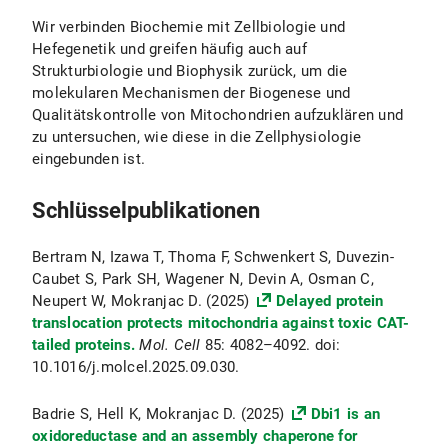
Wir verbinden Biochemie mit Zellbiologie und
Hefegenetik und greifen häufig auch auf
Strukturbiologie und Biophysik zurück, um die
molekularen Mechanismen der Biogenese und
Qualitätskontrolle von Mitochondrien aufzuklären und
zu untersuchen, wie diese in die Zellphysiologie
eingebunden ist.
Schlüsselpublikationen
Bertram N, Izawa T, Thoma F, Schwenkert S, Duvezin-
Caubet S, Park SH, Wagener N, Devin A, Osman C,
Neupert W, Mokranjac D. (2025)
Delayed protein
translocation protects mitochondria against toxic CAT-
tailed proteins.
Mol. Cell
85: 4082–4092. doi:
10.1016/j.molcel.2025.09.030.
Badrie S, Hell K, Mokranjac D. (2025)
Dbi1 is an
oxidoreductase and an assembly chaperone for