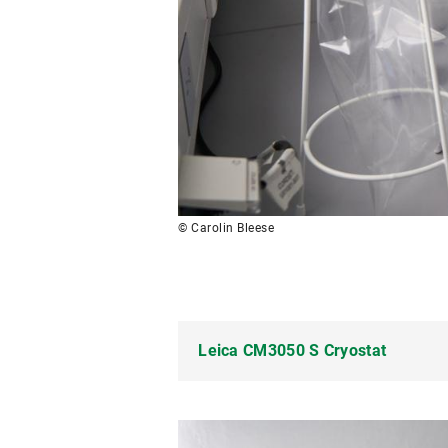
© Carolin Bleese
Leica CM3050 S Cryostat
High-performance microtome for pr