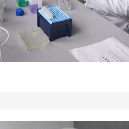
oducing extremely thin sections for histology