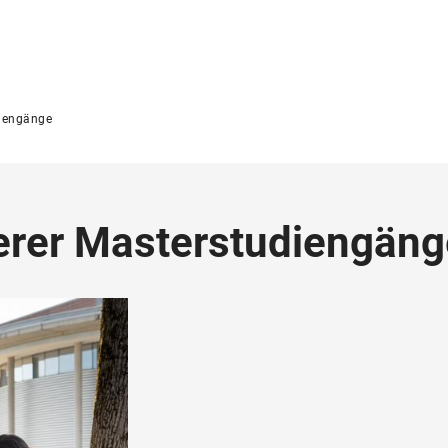
iengänge
erer Masterstudiengäng