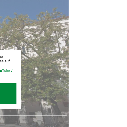
be
uss auf
ouTube /