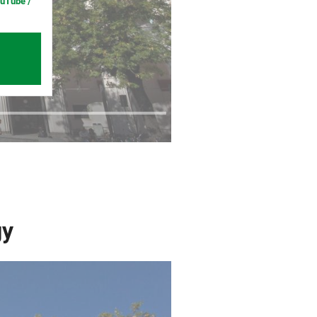
ouTube /
gy