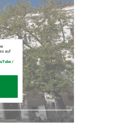
be
uss auf
ouTube /