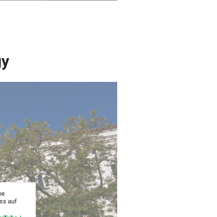
gy
be
uss auf