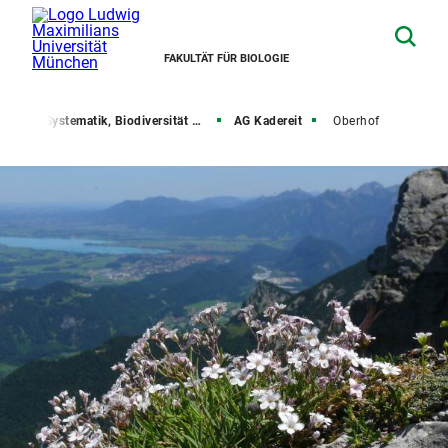
FAKULTÄT FÜR BIOLOGIE
che
Systematik, Biodiversität und Evolution der Pflanzen
AG Kadereit
Oberhof