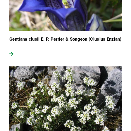
Gentiana clusii E. P. Perrier & Songeon (Clusius Enzian)